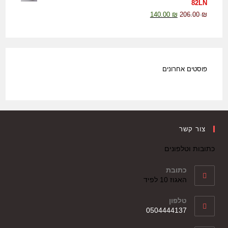
82LN
140.00
₪
206.00
₪
פוסטים אחרונים
צור קשר
כתובות וטלפונים
כתובת
האגוז 10 לפיד
טלפון
0504444137