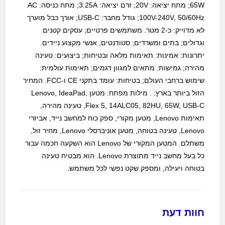
65W; מתח יציאה: 20V; זרם יציאה: 3.25A; מתח כניסה: AC
100V-240V, 50/60Hz; גודל מחבר: USB-C; אורך כבל מוערך
לא מדוייק: כ-2 מטר. משתמשים פרטיים; עסקים קטנים
וגדולים; בתים ומשרדים; סטודנטים; אנשי מקצוע ניידים.
יתרונות: אמינות: תאימות מלאה ובטיחות; ביצועים: טעינה
מהירה; גמישות: מתאים למגוון דגמים; תאימות עולמית:
שימוש ברחבי העולם; בטיחות: עומד בתקני CE ו-FCC. המחיר
הזול ביותר בארץ: . מילות מפתח: מטען Lenovo, IdeaPad,
Flex 5, 14ALC05, 82HU, 65W, USB-C, טעינה מהירה,
תאימות Lenovo, מטען מקורי, ספק כוח למחשב נייד, אביזרי
Lenovo, טעינה בטוחה, מטען אוניברסלי Lenovo, מחיר זול,
משתלם. המטען המקורי של Lenovo הוא השקעה חכמה עבור
כל בעל מחשב נייד מתוצרת Lenovo. הוא מבטיח טעינה
בטוחה ויעילה, ומספק שקט נפשי לכל משתמש.
חוות דעת