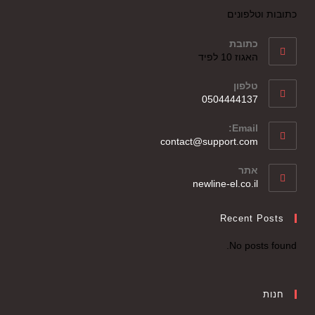
כתובות וטלפונים
כתובת
האגוז 10 לפיד
טלפון
0504444137
Email:
contact@support.com
אתר
newline-el.co.il
Recent Posts
No posts found.
חנות