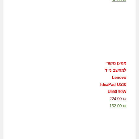
מטען מקורי
למחשב נייד
Lenovo
IdeaPad U510
U550 90W
224.00
₪
152.00
₪