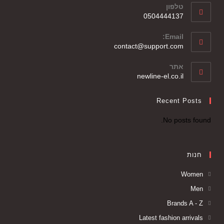
טלפון
0504444137
Email:
contact@support.com
אתר
newline-el.co.il
Recent Posts
No posts found.
חנות
Women
Men
Brands A - Z
Latest fashion arrivals