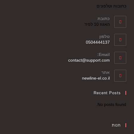
כתובות וטלפונים
כתובת
האגוז 10 לפיד
טלפון
0504444137
Email:
contact@support.com
אתר
newline-el.co.il
Recent Posts
No posts found.
חנות