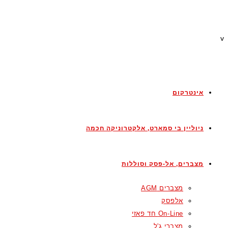
v
אינטרקום
ניוליין בי סמארט, אלקטרוניקה חכמה
מצברים, אל-פסק וסוללות
מצברים AGM
אלפסק
On-Line חד פאזי
מצברי ג'ל