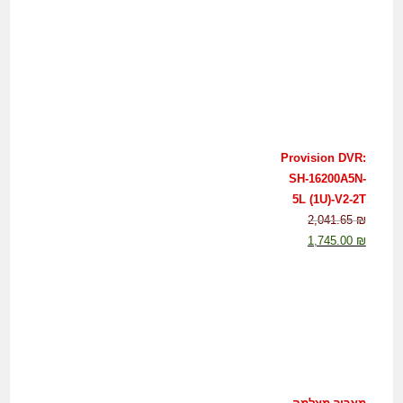
Provision DVR:
SH-16200A5N-
5L (1U)-V2-2T
2,041.65
₪
1,745.00
₪