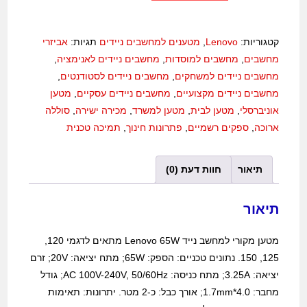
קטגוריות:
Lenovo
,
מטענים למחשבים ניידים
תגיות:
אביזרי
מחשבים
,
מחשבים למוסדות
,
מחשבים ניידים לאנימציה
,
מחשבים ניידים למשחקים
,
מחשבים ניידים לסטודנטים
,
מחשבים ניידים מקצועיים
,
מחשבים ניידים עסקיים
,
מטען
אוניברסלי
,
מטען לבית
,
מטען למשרד
,
מכירה ישירה
,
סוללה
ארוכה
,
ספקים רשמיים
,
פתרונות חינוך
,
תמיכה טכנית
תיאור
חוות דעת (0)
תיאור
מטען מקורי למחשב נייד Lenovo 65W מתאים לדגמי 120,
125, 150. נתונים טכניים: הספק: 65W; מתח יציאה: 20V; זרם
יציאה: 3.25A; מתח כניסה: AC 100V-240V, 50/60Hz; גודל
מחבר: 4.0*1.7mm; אורך כבל: כ-2 מטר. יתרונות: תאימות