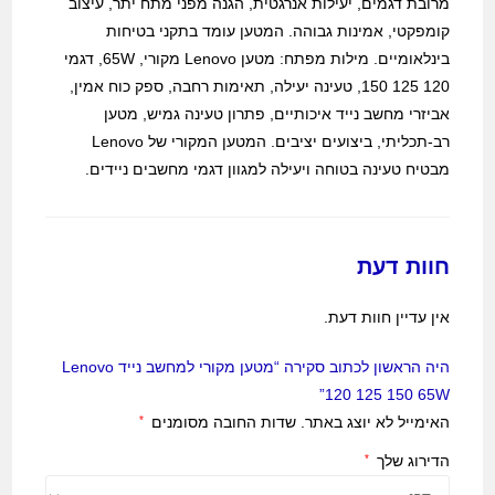
מרובת דגמים, יעילות אנרגטית, הגנה מפני מתח יתר, עיצוב
קומפקטי, אמינות גבוהה. המטען עומד בתקני בטיחות
בינלאומיים. מילות מפתח: מטען Lenovo מקורי, 65W, דגמי
120 125 150, טעינה יעילה, תאימות רחבה, ספק כוח אמין,
אביזרי מחשב נייד איכותיים, פתרון טעינה גמיש, מטען
רב-תכליתי, ביצועים יציבים. המטען המקורי של Lenovo
מבטיח טעינה בטוחה ויעילה למגוון דגמי מחשבים ניידים.
חוות דעת
אין עדיין חוות דעת.
היה הראשון לכתוב סקירה “מטען מקורי למחשב נייד Lenovo
120 125 150 65W”
האימייל לא יוצג באתר.
שדות החובה מסומנים
*
הדירוג שלך
*