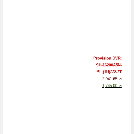
Provision DVR:
SH-16200A5N-
5L (1U)-V2-2T
2,041.65
₪
1,745.00
₪