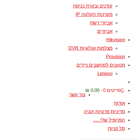
קודנים ובקרת כניסה
מערכות הקלטה IP
אביזרי רשת
אביזרים
Hikvision
מצלמות אנלוגיות DVR
Provision
מטענים למחשבים ניידים
Lenovo
Toggle
website
פריטים 0
0.00 ₪
צור קשר
search
אודות
מדיניות פרטיות וקניה
הפרופיל שלי…..
סל קניות