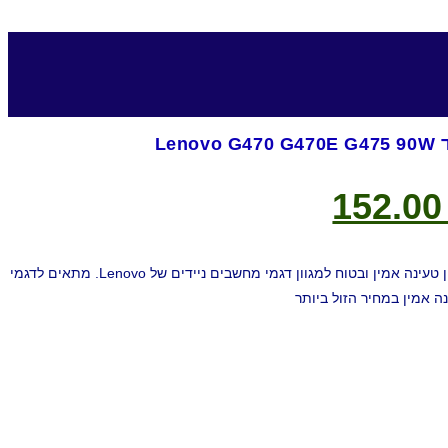
Le
חיר
המחיר
152.0
ורי
הנוכחי
:
הוא:
מטען מקורי Lenovo 90W – פתרון טעינה אמין ובטוח למגוון דגמי מחשבים ניידים של Lenovo. מתאים לדגמי
152.00 ₪.
224.0