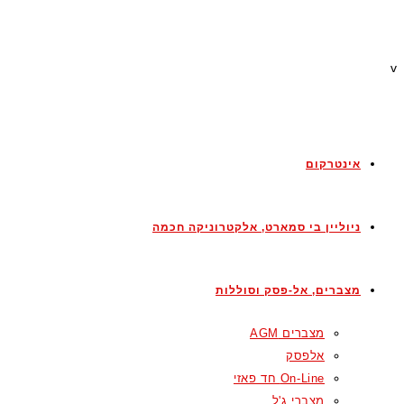
v
אינטרקום
ניוליין בי סמארט, אלקטרוניקה חכמה
מצברים, אל-פסק וסוללות
מצברים AGM
אלפסק
On-Line חד פאזי
מצברי ג'ל