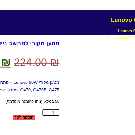
מטען מקורי למחשב נייד novo G470 G470E G475 90W
המ
0
₪
224.00
₪
המק
היה
G470, G470E, G475. פתרון טעינה אמין במחיר הזול ביותר
0 ₪.
50 במלאי (ניתן להזמנה מוקדמת)
כמות
הוספה לסל
של
מטען
מקורי