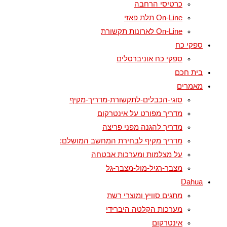
כרטיסי הרחבה
On-Line תלת פאזי
On-Line לארונות תקשורת
ספקי כח
ספקי כח אוניברסלים
בית חכם
מאמרים
סוגי-הכבלים-לתקשורת-מדריך-מקיף
מדריך מפורט על אינטרקום
מדריך להגנה מפני פריצה
מדריך מקיף לבחירת המחשב המושלם:
על מצלמות ומערכות אבטחה
מצבר-רגיל-מול-מצבר-גל
Dahua
מתגים סוויץ ומוצרי רשת
מערכות הקלטה היברידי
אינטרקום