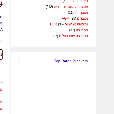
₪
כרטיסי הרחבה
(3)
מטענים למחשבים ניידים
(212)
מצברי ג'ל
(11)
מצברים AGM
(25)
מצלמות אנלוגיות DVR
(35)
, 430A
ספקי כח
(37)
ספקי כח אוניברסלים
(37)
50 במלאי (ניתן להזמ
Top Rated Products
קט
מח
בי
טכ
מג