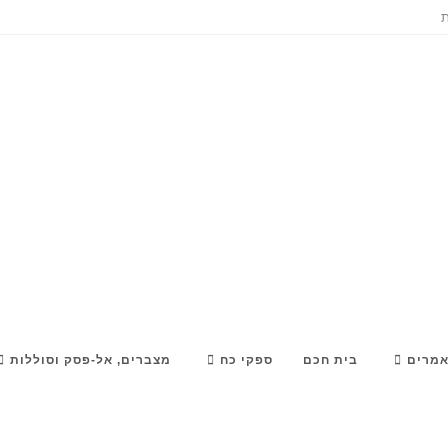
ת
מרים
בית חכם
ספקי כח
מצברים, אל-פסק וסוללות