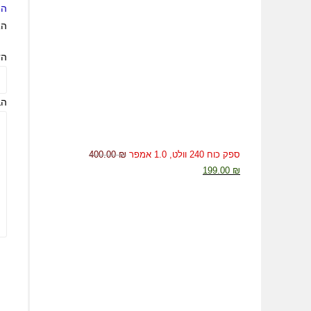
היה
הא
הד
הב
ספק כוח 240 וולט, 1.0 אמפר
₪
400.00
199.00
₪