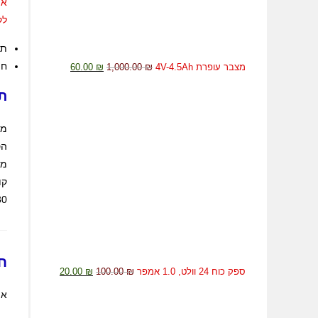
או
לק
תי
חו
מצבר עופרת 4V-4.5Ah
₪
1,000.00
₪
60.00
ת
410/420/430, 65W
ח
ספק כוח 24 וולט, 1.0 אמפר
₪
100.00
₪
20.00
אי