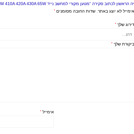
 הראשון לכתוב סקירה “מטען מקורי למחשב נייד Lenovo 410M 420M 430M 410A 420A 430A 65W”
ימייל לא יוצג באתר.
שדות החובה מסומנים
*
ירוג שלך
*
יקורת שלך
*
אימייל
*