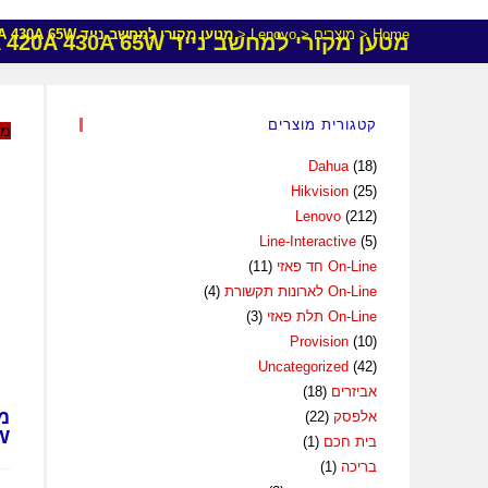
Home
<
מוצרים
<
Lenovo
<
מטען מקורי למחשב נייד Lenovo 410M 420M 430M 410A 420A 430A 65W
מטען מקורי למחשב נייד Lenovo 410M 420M 430M 410A 420A 430A 65W
קטגורית מוצרים
מב
Dahua
(18)
Hikvision
(25)
Lenovo
(212)
Line-Interactive
(5)
On-Line חד פאזי
(11)
On-Line לארונות תקשורת
(4)
On-Line תלת פאזי
(3)
Provision
(10)
Uncategorized
(42)
אביזרים
(18)
אלפסק
(22)
W
בית חכם
(1)
בריכה
(1)