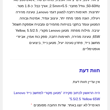
50-60Hz; גודל מחבר: 5.5×2.5mm; אורך כבל: כ-1.8 מטר.
יתרונות: תאימות רחבה למגוון דגמי Lenovo, טעינה מהירה
ויעילה, הגנה מפני מתח יתר, עיצוב עמיד, אמינות גבוהה.
המטען עומד בתקני בטיחות מחמירים ומבטיח אספקת חשמל
יציבה. מילות מפתח: מטען Lenovo מקורי, 5.5/2.5 Yellow,
65W, טעינה מהירה, תאימות רחבה, ספק כוח אמין, אביזרי
מחשב נייד, פתרון טעינה יעיל, מטען נייד, ביצועים
אופטימליים.
חוות דעת
אין עדיין חוות דעת.
היה הראשון לכתוב סקירה “מטען מקורי למחשב נייד Lenovo
5.5/2.5 Yellow 65W”
האימייל לא יוצג באתר.
שדות החובה מסומנים
*