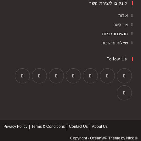
לינקים ליצירת קשר
אודות
צור קשר
תנאים והגבלות
שאלות ותשובות
Follow Us
Opens
Opens
Opens
Opens
Opens
Opens
Opens
in
in
in
in
in
in
in
a
a
a
a
a
a
a
Opens
new
new
new
new
new
new
new
in
tab
tab
tab
tab
tab
tab
tab
a
Privacy Policy
Terms & Conditions
Contact Us
About Us
new
tab
© Copyright - OceanWP Theme by Nick