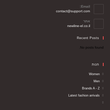
Opens
Email:
in
Opens
contact@support.com
your
in
your
application
אתר
application
newline-el.co.il
Recent Posts
No posts found.
חנות
Women
Men
Brands A - Z
Latest fashion arrivals