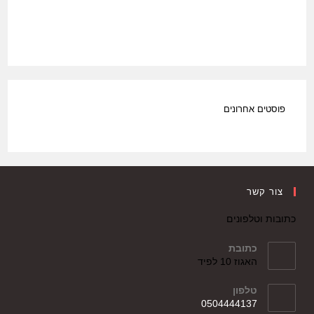
140.00 ₪.
206.00 ₪.
פוסטים אחרונים
צור קשר
כתובות וטלפונים
כתובת
האגוז 10 לפיד
טלפון
0504444137