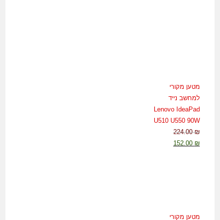
היה:
הוא:
32.00 ₪.
48.00 ₪.
מטען מקורי
למחשב נייד
Lenovo IdeaPad
U510 U550 90W
224.00
₪
המחיר
המחיר
152.00
₪
המקורי
הנוכחי
היה:
הוא:
152.00 ₪.
224.00 ₪.
מטען מקורי