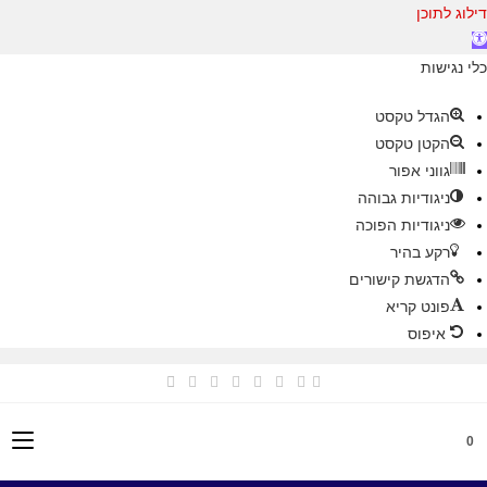
ילוג לתוכן
לי נגישות
הגדל טקסט
הקטן טקסט
גווני אפור
ניגודיות גבוהה
ניגודיות הפוכה
רקע בהיר
הדגשת קישורים
פונט קריא
איפוס
Ski
t
conten
0