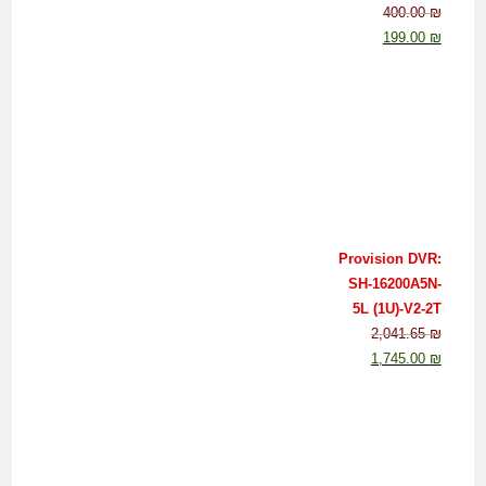
400.00
₪
199.00
₪
Provision DVR:
SH-16200A5N-
5L (1U)-V2-2T
2,041.65
₪
1,745.00
₪