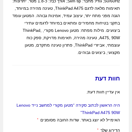
50/60Hz; גודל מחבר: Slim tip; אורך כבל: כ-1.8 מטר. יתרונות:
תאימות מלאה לדגם ThinkPad A475, טעינה מהירה במיוחד,
הגנה מפני מתח יתר, עיצוב עמיד, אמינות גבוהה. המטען עומד
בתקני בטיחות מחמירים ומתאים במיוחד לדגמים עתירי
ביצועים. מילות מפתח: מטען Lenovo מקורי, ThinkPad,
A475, 90W, טעינה מהירה, תאימות מדויקת, ספק כוח
עוצמתי, אביזרי ThinkPad, פתרון טעינה מתקדם, מטען
מקצועי, ביצועים גבוהים.
חוות דעת
אין עדיין חוות דעת.
היה הראשון לכתוב סקירה “מטען מקורי למחשב נייד Lenovo
ThinkPad A475 90W”
האימייל לא יוצג באתר.
שדות החובה מסומנים
*
הדירוג שלך
*