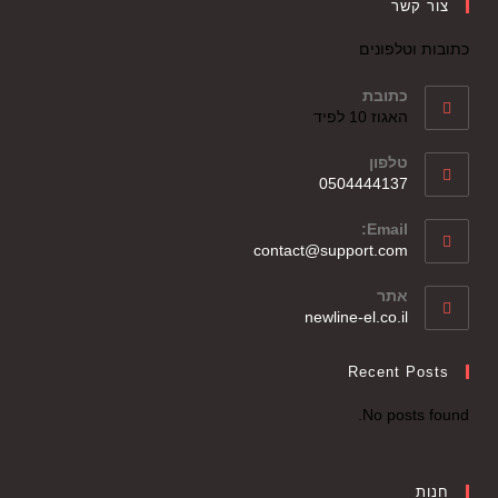
צור קשר
כתובות וטלפונים
כתובת
האגוז 10 לפיד
טלפון
0504444137
Email:
contact@support.com
אתר
newline-el.co.il
Recent Posts
No posts found.
חנות