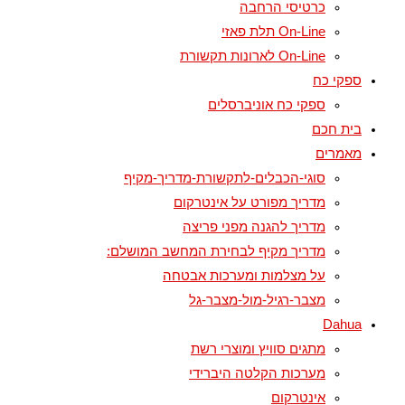
כרטיסי הרחבה
On-Line תלת פאזי
On-Line לארונות תקשורת
ספקי כח
ספקי כח אוניברסלים
בית חכם
מאמרים
סוגי-הכבלים-לתקשורת-מדריך-מקיף
מדריך מפורט על אינטרקום
מדריך להגנה מפני פריצה
מדריך מקיף לבחירת המחשב המושלם:
על מצלמות ומערכות אבטחה
מצבר-רגיל-מול-מצבר-גל
Dahua
מתגים סוויץ ומוצרי רשת
מערכות הקלטה היברידי
אינטרקום