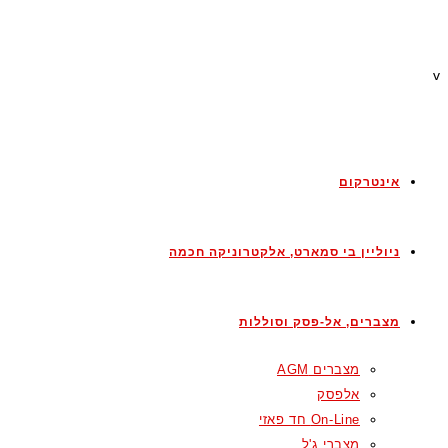
v
אינטרקום
ניוליין בי סמארט, אלקטרוניקה חכמה
מצברים, אל-פסק וסוללות
מצברים AGM
אלפסק
On-Line חד פאזי
מצברי ג'ל