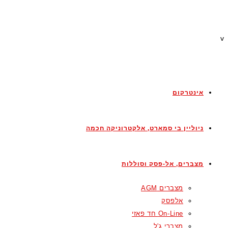
v
אינטרקום
ניוליין בי סמארט, אלקטרוניקה חכמה
מצברים, אל-פסק וסוללות
מצברים AGM
אלפסק
On-Line חד פאזי
מצברי ג'ל