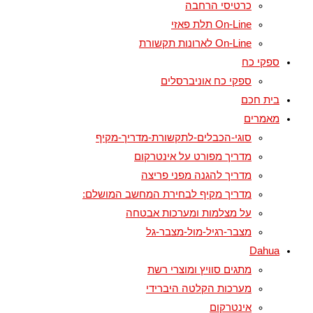
כרטיסי הרחבה
On-Line תלת פאזי
On-Line לארונות תקשורת
ספקי כח
ספקי כח אוניברסלים
בית חכם
מאמרים
סוגי-הכבלים-לתקשורת-מדריך-מקיף
מדריך מפורט על אינטרקום
מדריך להגנה מפני פריצה
מדריך מקיף לבחירת המחשב המושלם:
על מצלמות ומערכות אבטחה
מצבר-רגיל-מול-מצבר-גל
Dahua
מתגים סוויץ ומוצרי רשת
מערכות הקלטה היברידי
אינטרקום