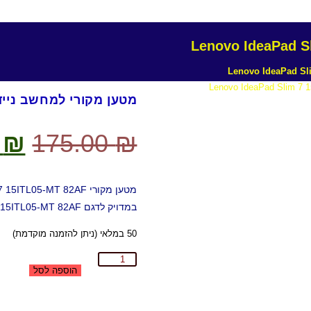
מטען מקורי למחשב נייד ovo IdeaPad Slim 7 15ITL05-MT 82AF
0
₪
175.00
₪
במדויק לדגם IdeaPad Slim 7 15ITL05-MT 82AF. ביצועים מעולים ובטיחות מרבית
50 במלאי (ניתן להזמנה מוקדמת)
הוספה לסל