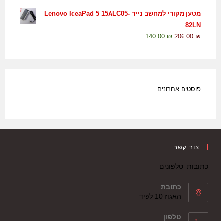
מטען מקורי למחשב נייד Lenovo IdeaPad 5 15ALC05-
82LN
140.00
₪
206.00
₪
פוסטים אחרונים
צור קשר
כתובות וטלפונים
כתובת
האגוז 10 לפיד
טלפון