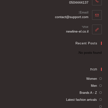
0504444137
Email:
contact@support.com
אתר
newline-el.co.il
Recent Posts
No posts found.
חנות
Women
Men
Brands A - Z
Latest fashion arrivals