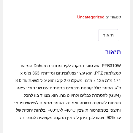
קטגוריה:
Uncategorized
תיאור
תיאור
PFB310W הוא סוגר התקנה לקיר מתוצרת Dahua המיועד
למצלמות PTZ. הוא עשוי מאלומיניום ומידותיו 363 מ"מ x
174 מ"מ x 135 מ"מ. משקלו 2.0 ק"ג והוא יכול לשאת עד 8.0
ק"ג. הסוגר כולל קופסת חיבורים בתחתית עם שני חורי יציאה
(G3/4) להסתרת כבלים ולחיווט נוח. הוא מצויד בוו לחבל
בטיחות להתקנה בטוחה ואמינה. הסוגר מתאים לשימוש פנימי
וחיצוני בטמפרטורות שבין 40°C- ל-60°C+ ובלחות יחסית של
עד 90%. צבעו לבן. ניתן להזמין התקנה מקצועית למוצר זה.