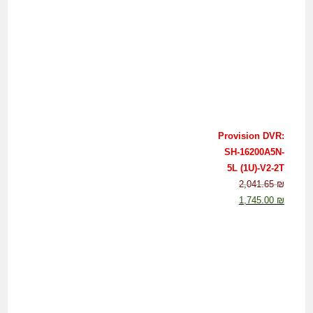
Provision DVR:
SH-16200A5N-
5L (1U)-V2-2T
2,041.65
₪
1,745.00
₪