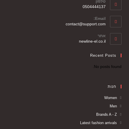
טלפון
0504444137
Email:
contact@support.com
אתר
newline-el.co.il
Recent Posts
No posts found.
חנות
Women
Men
Brands A - Z
Latest fashion arrivals