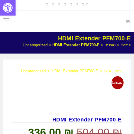
פתח
0
HDMI Extender PFM700-E
Home
<
מוצרים
<
HDMI Extender PFM700-E
<
Uncategorized
עמוד הבית
>
HDMI Extender PFM700-E
>
Uncategorized
מבצע!
HDMI Extender PFM700-E
336.00
₪
504.00
₪