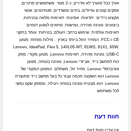
אורך כבל מוערך לא מדוייק: כ-2 מטר. משתמשים פרטיים;
עסקים קטנים וגדולים; בתים ומשרדים; סטודנטים; אנשי
מקצוע ניידים. יתרונות: אמינות: תאימות מלאה ובטיחות;
ביצועים: טעינה מהירה; גמישות: מתאים למגוון דגמים;
תאימות עולמית: שימוש ברחבי העולם; בטיחות: עומד בתקני
CE ו-FCC. המחיר הזול ביותר בארץ: . מילות מפתח: מטען
Lenovo, IdeaPad, Flex 5, 14IIL05-MT, 81WS, 81X1, 65W,
USB-C, טעינה מהירה, תאימות Lenovo, מטען מקורי, ספק
כוח למחשב נייד, אביזרי Lenovo, טעינה בטוחה, מטען
אוניברסלי Lenovo, מחיר זול, משתלם. המטען המקורי של
Lenovo הוא השקעה חכמה עבור כל בעל מחשב נייד מתוצרת
Lenovo. הוא מבטיח טעינה בטוחה ויעילה, ומספק שקט נפשי
לכל משתמש.
חוות דעת
אין עדיין חוות דעת.