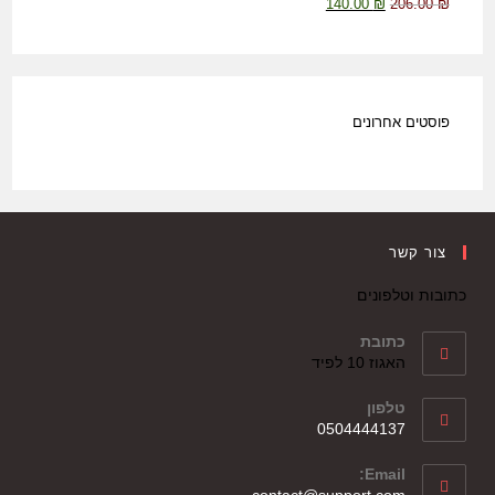
140.00
₪
206.00
₪
פוסטים אחרונים
צור קשר
כתובות וטלפונים
כתובת
האגוז 10 לפיד
טלפון
0504444137
Email:
contact@support.com