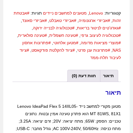
קטגוריות:
Lenovo
,
מטענים למחשבים ניידים
תגיות:
#אבטחת
זהות
,
#אביזרי ארגונומיה
,
#אביזרי טאבלט
,
#אביזרי סאונד
,
#גאדג'טים לניטור בריאות
,
#טכנולוגיה לבנייה ירוקה
,
#טכנולוגיה לעיצוב גרפי
,
#טעינה חשמלית
,
#טעינה סולארית
,
#מוצרי מציאות מדומה
,
#מטען אלחוטי
,
#פתרונות אחסון
NAS
,
#פתרונות ענן פרטי
,
#ציוד להקלטת פודקאסט
,
#ציוד
לעיבוד תלת-ממד
תיאור
חוות דעת (0)
תיאור
מטען מקורי למחשב נייד Lenovo IdeaPad Flex 5 14IIL05-
MT 81WS, 81X1 הוא פתרון טעינה אמין ובטוח. נתונים
טכניים: הספק: 65W; מתח יציאה: 20V; זרם יציאה: 3.25A;
מתח כניסה: AC 100V-240V, 50/60Hz; גודל מחבר: USB-C;