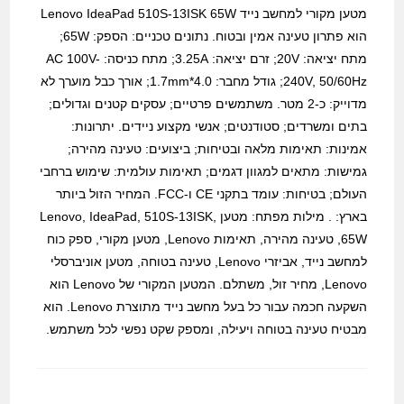
מטען מקורי למחשב נייד Lenovo IdeaPad 510S-13ISK 65W
הוא פתרון טעינה אמין ובטוח. נתונים טכניים: הספק: 65W;
מתח יציאה: 20V; זרם יציאה: 3.25A; מתח כניסה: AC 100V-
240V, 50/60Hz; גודל מחבר: 4.0*1.7mm; אורך כבל מוערך לא
מדוייק: כ-2 מטר. משתמשים פרטיים; עסקים קטנים וגדולים;
בתים ומשרדים; סטודנטים; אנשי מקצוע ניידים. יתרונות:
אמינות: תאימות מלאה ובטיחות; ביצועים: טעינה מהירה;
גמישות: מתאים למגוון דגמים; תאימות עולמית: שימוש ברחבי
העולם; בטיחות: עומד בתקני CE ו-FCC. המחיר הזול ביותר
בארץ: . מילות מפתח: מטען Lenovo, IdeaPad, 510S-13ISK,
65W, טעינה מהירה, תאימות Lenovo, מטען מקורי, ספק כוח
למחשב נייד, אביזרי Lenovo, טעינה בטוחה, מטען אוניברסלי
Lenovo, מחיר זול, משתלם. המטען המקורי של Lenovo הוא
השקעה חכמה עבור כל בעל מחשב נייד מתוצרת Lenovo. הוא
מבטיח טעינה בטוחה ויעילה, ומספק שקט נפשי לכל משתמש.