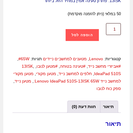
13ISK. פתרון טעינה אמין במחיר הזול ביותר
50 במלאי (ניתן להזמנה מוקדמת)
הוספה לסל
קטגוריות:
Lenovo
,
מטענים למחשבים ניידים
תגיות:
#65W
,
#אביזרי מחשב נייד
,
#טעינה בטוחה
,
#מטען לנובו
,
,
13ISK
IdeaPad 510S
,
חלפים למחשב נייד
,
מטען מקורי
,
מטען מקורי
למחשב נייד Lenovo IdeaPad 510S-13ISK 65W:
,
מטען נייד
,
ספק כוח לנובו
תיאור
חוות דעת (0)
תיאור