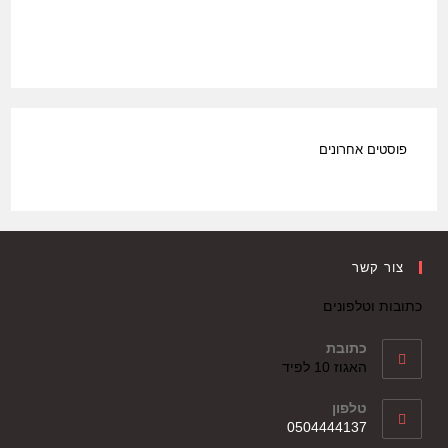
פוסטים אחרונים
צור קשר
כתובות וטלפונים
כתובת
האגוז 10 לפיד
טלפון
0504444137