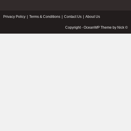
Privacy Policy
Terms & Conditions
Contact Us
About Us
© Copyright - OceanWP Theme by Nick