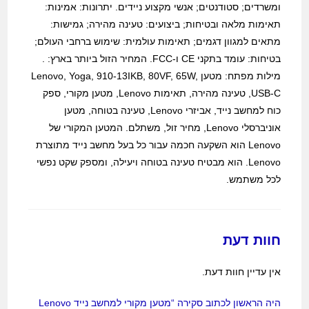
ומשרדים; סטודנטים; אנשי מקצוע ניידים. יתרונות: אמינות:
תאימות מלאה ובטיחות; ביצועים: טעינה מהירה; גמישות:
מתאים למגוון דגמים; תאימות עולמית: שימוש ברחבי העולם;
בטיחות: עומד בתקני CE ו-FCC. המחיר הזול ביותר בארץ: .
מילות מפתח: מטען Lenovo, Yoga, 910-13IKB, 80VF, 65W,
USB-C, טעינה מהירה, תאימות Lenovo, מטען מקורי, ספק
כוח למחשב נייד, אביזרי Lenovo, טעינה בטוחה, מטען
אוניברסלי Lenovo, מחיר זול, משתלם. המטען המקורי של
Lenovo הוא השקעה חכמה עבור כל בעל מחשב נייד מתוצרת
Lenovo. הוא מבטיח טעינה בטוחה ויעילה, ומספק שקט נפשי
לכל משתמש.
חוות דעת
אין עדיין חוות דעת.
היה הראשון לכתוב סקירה “מטען מקורי למחשב נייד Lenovo