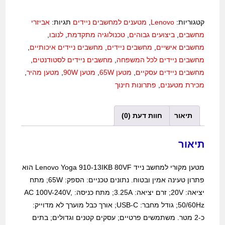
קטגוריות:
Lenovo
,
מטענים למחשבים ניידים
תגיות:
אביזרי
מחשבים
,
ביצועים גבוהים
,
טכנולוגיה מתקדמת
,
לנובו
,
מחשבים אישיים
,
מחשבים ניידים
,
מחשבים ניידים איכותיים
,
מחשבים ניידים לכל המשפחה
,
מחשבים ניידים לסטודנטים
,
מחשבים ניידים עסקיים
,
מטען 65W
,
מטען 90W
,
מטען מהיר
,
מכירת מטענים
,
פתרונות חינוך
תיאור
חוות דעת (0)
תיאור
מטען מקורי למחשב נייד Lenovo Yoga 910-13IKB 80VF הוא
פתרון טעינה אמין ובטוח. נתונים טכניים: הספק: 65W; מתח
יציאה: 20V; זרם יציאה: 3.25A; מתח כניסה: AC 100V-240V,
50/60Hz; גודל מחבר: USB-C; אורך כבל מוערך לא מדוייק:
כ-2 מטר. משתמשים פרטיים; עסקים קטנים וגדולים; בתים