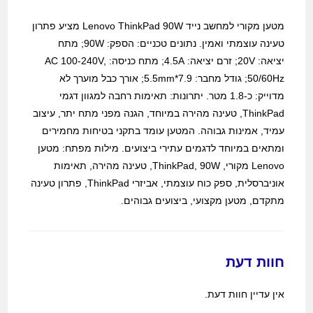
מטען מקורי למחשב נייד Lenovo ThinkPad 90W מציע פתרון
טעינה עוצמתי ואמין. נתונים טכניים: הספק: 90W; מתח
יציאה: 20V; זרם יציאה: 4.5A; מתח כניסה: AC 100-240V,
50/60Hz; גודל מחבר: 7.9*5.5mm; אורך כבל מוערך לא
מדוייק: כ-1.8 מטר. יתרונות: תאימות רחבה למגוון דגמי
ThinkPad, טעינה מהירה במיוחד, הגנה מפני מתח יתר, עיצוב
עמיד, אמינות גבוהה. המטען עומד בתקני בטיחות מחמירים
ומתאים במיוחד לדגמים עתירי ביצועים. מילות מפתח: מטען
Lenovo מקורי, ThinkPad, 90W, טעינה מהירה, תאימות
אוניברסלית, ספק כוח עוצמתי, אביזרי ThinkPad, פתרון טעינה
מתקדם, מטען מקצועי, ביצועים גבוהים.
חוות דעת
אין עדיין חוות דעת.