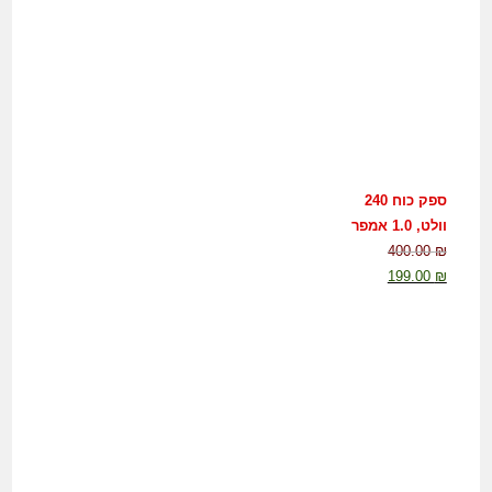
ספק כוח 240
וולט, 1.0 אמפר
400.00
₪
199.00
₪