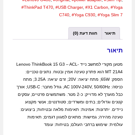
#ThinkPad T470
,
#USB Charger
,
#X1 Carbon
,
#Yoga
C740
,
#Yoga C930
,
#Yoga Slim 7
תיאור
חוות דעת (0)
תיאור
מטען מקורי למחשב נייד Lenovo ThinkBook 15 G3 – ACL-
MT 21A4 הוא פתרון טעינה אמין ובטוח. נתונים טכניים:
הספק: 65W; מתח יציאה: 20V; זרם יציאה: 3.25A; מתח
כניסה: AC 100V-240V, 50/60Hz; גודל מחבר: USB-C; אורך
כבל מוערך לא מדוייק: כ-2 מטר. משתמשים פרטיים; עסקים
קטנים וגדולים; בתים ומשרדים; סטודנטים; אנשי מקצוע
ניידים. יתרונות: אמינות: תאימות מלאה ובטיחות; ביצועים:
טעינה מהירה; גמישות: מתאים למגוון דגמים; תאימות
עולמית: שימוש ברחבי העולם; בטיחות: עומד