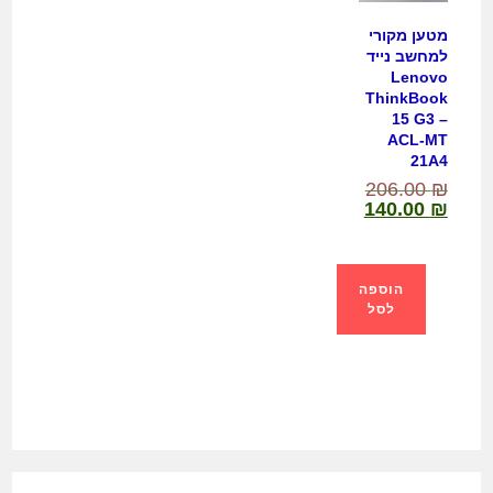
מטען מקורי
למחשב נייד
Lenovo
ThinkBook
15 G3 –
ACL-MT
21A4
206.00
₪
140.00
₪
הוספה
לסל