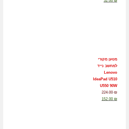
32.00
₪
מטען מקורי
למחשב נייד
Lenovo
IdeaPad U510
U550 90W
224.00
₪
152.00
₪