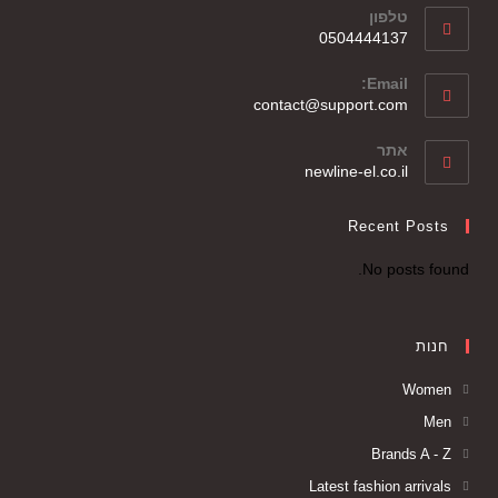
טלפון
0504444137
Email:
contact@support.com
אתר
newline-el.co.il
Recent Posts
No posts found.
חנות
Women
Men
Brands A - Z
Latest fashion arrivals