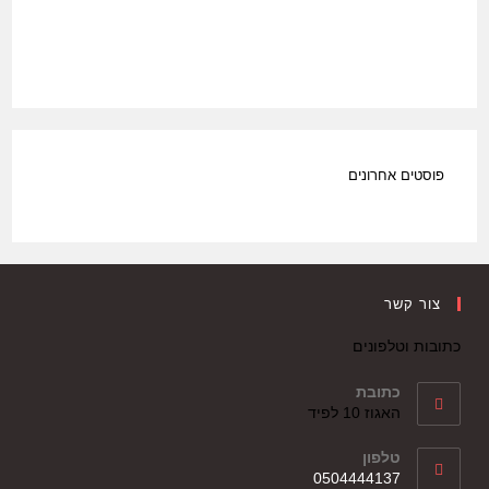
פוסטים אחרונים
צור קשר
כתובות וטלפונים
כתובת
האגוז 10 לפיד
טלפון
0504444137