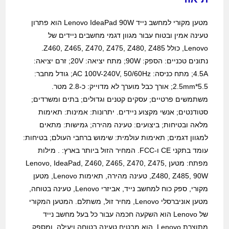
מטען מקורי למחשב נייד Lenovo IdeaPad 90W הוא פתרון
טעינה אמין ובטוח עבור מגוון דגמי מחשבים ניידים של
Lenovo, כולל Z460, Z465, Z470, Z475, Z480, Z485.
נתונים טכניים: הספק: 90W; מתח יציאה: 20V; זרם יציאה:
4.5A; מתח כניסה: AC 100V-240V, 50/60Hz; גודל מחבר:
5.5*2.5mm; אורך כבל מוערך לא מדוייק: כ-2.8 מטר.
משתמשים פרטיים; עסקים קטנים וגדולים; בתים ומשרדים;
סטודנטים; אנשי מקצוע ניידים. יתרונות: אמינות: תאימות
מלאה ובטיחות; ביצועים: טעינה מהירה; גמישות: מתאים
למגוון דגמים; תאימות עולמית: שימוש ברחבי העולם; בטיחות:
עומד בתקני CE ו-FCC. המחיר הזול ביותר בארץ: . מילות
מפתח: מטען Lenovo, IdeaPad, Z460, Z465, Z470, Z475,
Z480, Z485, 90W, טעינה מהירה, תאימות Lenovo, מטען
מקורי, ספק כוח למחשב נייד, אביזרי Lenovo, טעינה בטוחה,
מטען אוניברסלי Lenovo, מחיר זול, משתלם. המטען המקורי
של Lenovo הוא השקעה חכמה עבור כל בעל מחשב נייד
מתוצרת Lenovo. הוא מבטיח טעינה בטוחה ויעילה, ומספק