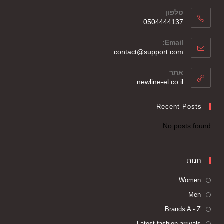
טלפון
0504444137
Email:
contact@support.com
אתר
newline-el.co.il
Recent Posts
No posts found.
חנות
Women
Men
Brands A - Z
Latest fashion arrivals