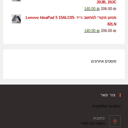
20JB, 20JC
140.00
₪
206.00
₪
מטען מקורי למחשב נייד Lenovo IdeaPad 5 15ALC05-
82LN
140.00
₪
206.00
₪
פוסטים אחרונים
צור קשר
כתובות וטלפונים
כתובת
האגוז 10 לפיד