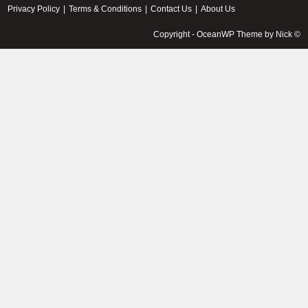
Privacy Policy
Terms & Conditions
Contact Us
About Us
© Copyright - OceanWP Theme by Nick