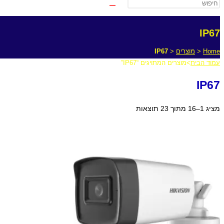
IP67
Home
<
מוצרים
<
IP67
עמוד הבית
>
מוצרים המתויגים “IP67”
IP67
ממוין
מציג 1–16 מתוך 23 תוצאות
לפי
מחיר:
מהזול
ליקר