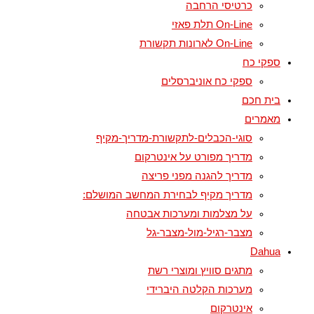
כרטיסי הרחבה
On-Line תלת פאזי
On-Line לארונות תקשורת
ספקי כח
ספקי כח אוניברסלים
בית חכם
מאמרים
סוגי-הכבלים-לתקשורת-מדריך-מקיף
מדריך מפורט על אינטרקום
מדריך להגנה מפני פריצה
מדריך מקיף לבחירת המחשב המושלם:
על מצלמות ומערכות אבטחה
מצבר-רגיל-מול-מצבר-גל
Dahua
מתגים סוויץ ומוצרי רשת
מערכות הקלטה היברידי
אינטרקום