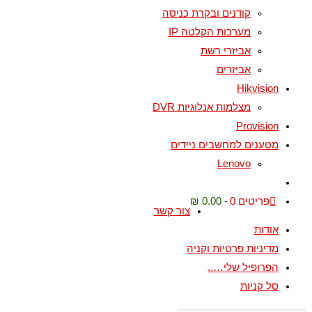
קודנים ובקרת כניסה
מערכות הקלטה IP
אביזרי רשת
אביזרים
Hikvision
מצלמות אנלוגיות DVR
Provision
מטענים למחשבים ניידים
Lenovo
Toggle
website
פריטים 0
0.00 ₪
צור קשר
search
אודות
מדיניות פרטיות וקניה
הפרופיל שלי…..
סל קניות