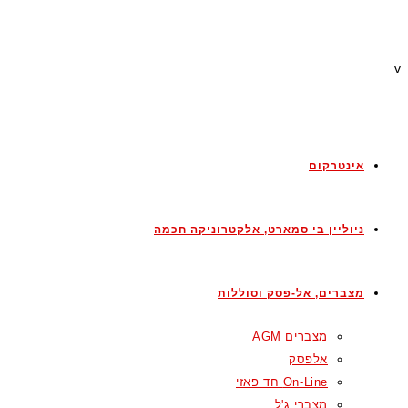
v
אינטרקום
ניוליין בי סמארט, אלקטרוניקה חכמה
מצברים, אל-פסק וסוללות
מצברים AGM
אלפסק
On-Line חד פאזי
מצברי ג'ל