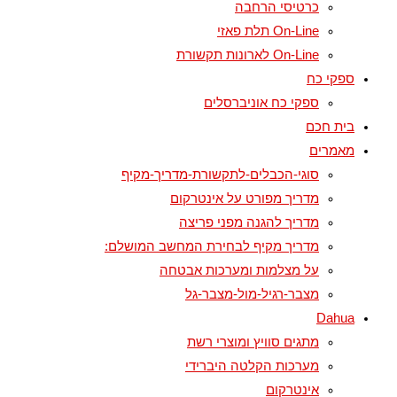
כרטיסי הרחבה
On-Line תלת פאזי
On-Line לארונות תקשורת
ספקי כח
ספקי כח אוניברסלים
בית חכם
מאמרים
סוגי-הכבלים-לתקשורת-מדריך-מקיף
מדריך מפורט על אינטרקום
מדריך להגנה מפני פריצה
מדריך מקיף לבחירת המחשב המושלם:
על מצלמות ומערכות אבטחה
מצבר-רגיל-מול-מצבר-גל
Dahua
מתגים סוויץ ומוצרי רשת
מערכות הקלטה היברידי
אינטרקום