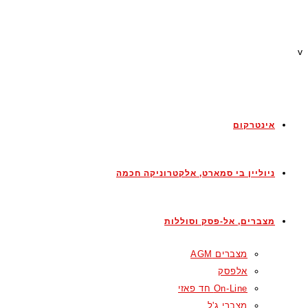
v
אינטרקום
ניוליין בי סמארט, אלקטרוניקה חכמה
מצברים, אל-פסק וסוללות
מצברים AGM
אלפסק
On-Line חד פאזי
מצברי ג'ל