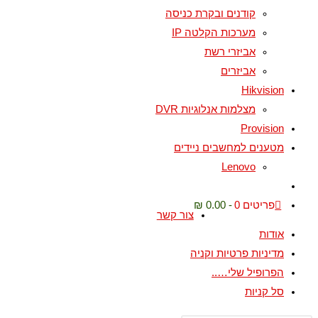
קודנים ובקרת כניסה
מערכות הקלטה IP
אביזרי רשת
אביזרים
Hikvision
מצלמות אנלוגיות DVR
Provision
מטענים למחשבים ניידים
Lenovo
Toggle
website
פריטים 0
0.00 ₪
צור קשר
search
אודות
מדיניות פרטיות וקניה
הפרופיל שלי…..
סל קניות