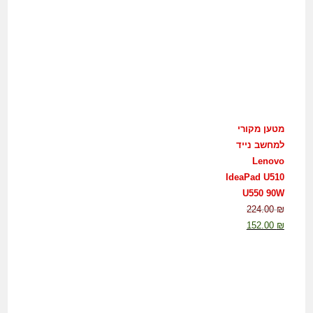
מטען מקורי
למחשב נייד
Lenovo
IdeaPad U510
U550 90W
224.00
₪
152.00
₪