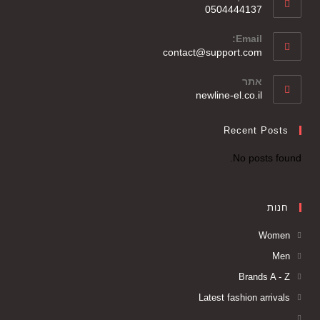
0504444137
Email:
contact@support.com
אתר
newline-el.co.il
Recent Posts
No posts found.
חנות
Women
Men
Brands A - Z
Latest fashion arrivals