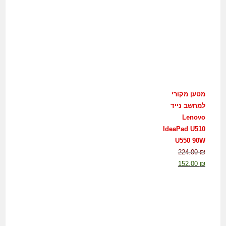
מטען מקורי
למחשב נייד
Lenovo
IdeaPad U510
U550 90W
224.00
₪
152.00
₪