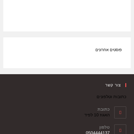
פוסטים אחרונים
צור קשר
כתובות וטלפונים
כתובת
האגוז 10 לפיד
טלפון
0504444137