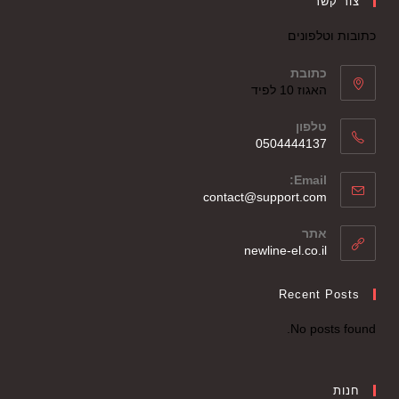
צור קשר
כתובות וטלפונים
כתובת
האגוז 10 לפיד
טלפון
0504444137
Email:
contact@support.com
אתר
newline-el.co.il
Recent Posts
No posts found.
חנות