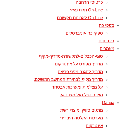
כרטיסי הרחבה
On-Line תלת פאזי
On-Line לארונות תקשורת
ספקי כח
ספקי כח אוניברסלים
בית חכם
מאמרים
סוגי-הכבלים-לתקשורת-מדריך-מקיף
מדריך מפורט על אינטרקום
מדריך להגנה מפני פריצה
מדריך מקיף לבחירת המחשב המושלם:
על מצלמות ומערכות אבטחה
מצבר-רגיל-מול-מצבר-גל
Dahua
מתגים סוויץ ומוצרי רשת
מערכות הקלטה היברידי
אינטרקום