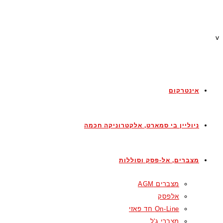
v
אינטרקום
ניוליין בי סמארט, אלקטרוניקה חכמה
מצברים, אל-פסק וסוללות
מצברים AGM
אלפסק
On-Line חד פאזי
מצברי ג'ל