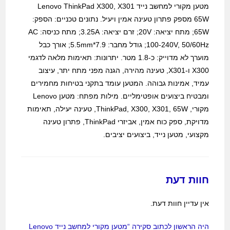
מטען מקורי למחשב נייד Lenovo ThinkPad X300, X301
65W מספק פתרון טעינה אמין ויעיל. נתונים טכניים: הספק:
65W; מתח יציאה: 20V; זרם יציאה: 3.25A; מתח כניסה: AC
100-240V, 50/60Hz; גודל מחבר: 7.9*5.5mm; אורך כבל
מוערך לא מדוייק: כ-1.8 מטר. יתרונות: תאימות מלאה לדגמי
X300 ו-X301, טעינה מהירה, הגנה מפני מתח יתר, עיצוב
עמיד, אמינות גבוהה. המטען עומד בתקני בטיחות מחמירים
ומבטיח ביצועים אופטימליים. מילות מפתח: מטען Lenovo
מקורי, ThinkPad, X300, X301, 65W, טעינה יעילה, תאימות
מדויקת, ספק כוח אמין, אביזרי ThinkPad, פתרון טעינה
מקצועי, מטען נייד, ביצועים יציבים.
חוות דעת
אין עדיין חוות דעת.
היה הראשון לכתוב סקירה “מטען מקורי למחשב נייד Lenovo