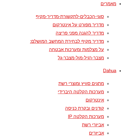
מאמרים
סוגי-הכבלים-לתקשורת-מדריך-מקיף
מדריך מפורט על אינטרקום
מדריך להגנה מפני פריצה
מדריך מקיף לבחירת המחשב המושלם:
על מצלמות ומערכות אבטחה
מצבר-רגיל-מול-מצבר-גל
Dahua
מתגים סוויץ ומוצרי רשת
מערכות הקלטה היברידי
אינטרקום
קודנים ובקרת כניסה
מערכות הקלטה IP
אביזרי רשת
אביזרים