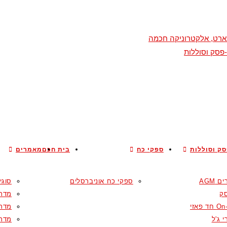
סמארט, אלקטרוניקה חכמה
פסק וסוללות
ק וסוללות
ספקי כח
בית חכם
מאמרים
 AGM
ספקי כח אוניברסלים
סוגי
ק
מדרי
ד פאזי
מדרי
 ג'ל
מדרי