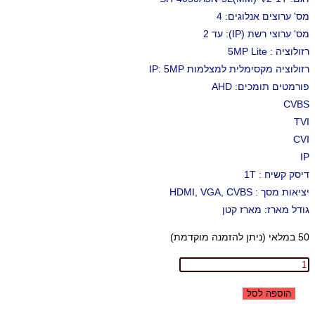
היה:
הוא:
מס' ערוצים אנלוגים: 4
769.00 ₪.
899.73 ₪.
מס' ערוצי רשת (IP): עד 2
רזולוציה : 5MP Lite
רזולוציה מקסימלית למצלמות IP: 5MP
פורמטים תומכים: AHD
CVBS
TVI
CVI
IP
דיסק קשיח : 1T
יציאות מסך : HDMI, VGA, CVBS
גודל מארז: מארז קטן
50 במלאי (ניתן להזמנה מוקדמת)
כמות
של
הוספה לסל
Provision