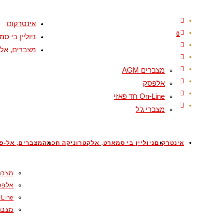
Skip
to
אינטרקום
content
0
ניוליין בי 
מצברים, אל-
מצברים AGM
אלפסק
On-Line חד פאזי
מצברי ג'ל
אינטרקום
ניוליין בי סמארט, אלקטרוניקה חכמה
מצברים, אל-פס
מצברים
אלפס
On-Line ח
מצברי