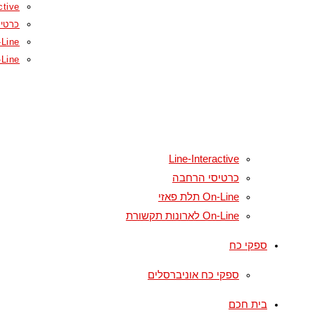
ctive
כרטי
On-Line תל
On-Line לארונ
Line-Interactive
כרטיסי הרחבה
On-Line תלת פאזי
On-Line לארונות תקשורת
ספקי כח
ספקי כח אוניברסלים
בית חכם