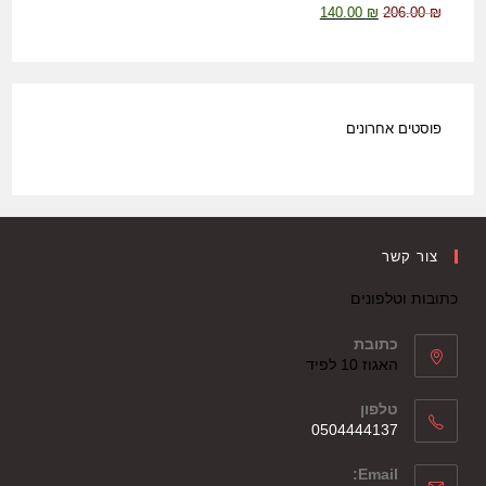
140.00
₪
206.00
₪
פוסטים אחרונים
צור קשר
כתובות וטלפונים
כתובת
האגוז 10 לפיד
טלפון
0504444137
Email: