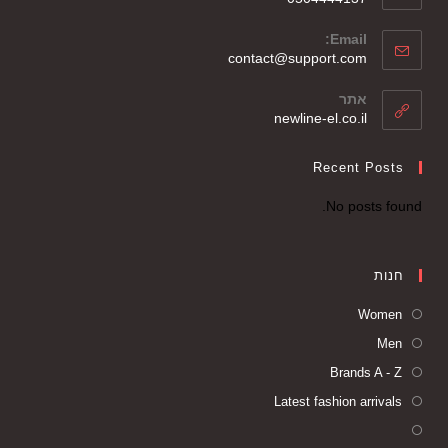
Email:
contact@support.com
אתר
newline-el.co.il
Recent Posts
No posts found.
חנות
Women
Men
Brands A - Z
Latest fashion arrivals