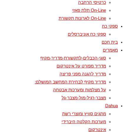
כרטיסי הרחבה
On-Line תלת פאזי
On-Line לארונות תקשורת
ספקי כח
ספקי כח אוניברסלים
בית חכם
מאמרים
סוגי-הכבלים-לתקשורת-מדריך-מקיף
מדריך מפורט על אינטרקום
מדריך להגנה מפני פריצה
מדריך מקיף לבחירת המחשב המושלם:
על מצלמות ומערכות אבטחה
מצבר-רגיל-מול-מצבר-גל
Dahua
מתגים סוויץ ומוצרי רשת
מערכות הקלטה היברידי
אינטרקום