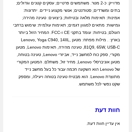
מדוייק: כ-2 מטר. משתמשים פרטיים; עסקים קטנים וגדולים;
בתים ומשרדים; סטודנטים; אנשי מקצוע ניידים. יתרונות:
אמינות: תאימות מלאה ובטיחות; ביצועים: טעינה מהירה;
גמישות: מתאים למגוון דגמים; תאימות עולמית: שימוש ברחבי
העולם; בטיחות: עומד בתקני CE ו-FCC. המחיר הזול ביותר
בארץ: . מילות מפתח: מטען Lenovo, Yoga C940, 14IIL,
81Q9, 65W, USB-C, טעינה מהירה, תאימות Lenovo, מטען
מקורי, ספק כוח למחשב נייד, אביזרי Lenovo, טעינה בטוחה,
מטען אוניברסלי Lenovo, מחיר זול, משתלם. המטען המקורי
של Lenovo הוא השקעה חכמה עבור כל בעל מחשב נייד
מתוצרת Lenovo. הוא מבטיח טעינה בטוחה ויעילה, ומספק
שקט נפשי לכל משתמש.
חוות דעת
אין עדיין חוות דעת.