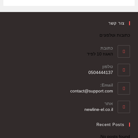
צור קשר
כתובות וטלפונים
כתובת
האגוז 10 לפיד
טלפון
0504444137
Email:
contact@support.com
אתר
newline-el.co.il
Recent Posts
No posts found.