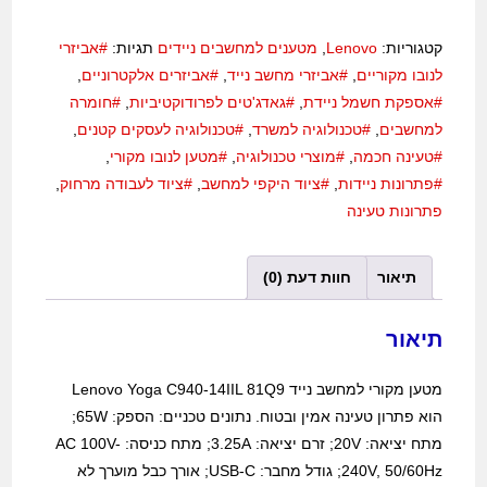
קטגוריות:
Lenovo
,
מטענים למחשבים ניידים
תגיות:
#אביזרי
לנובו מקוריים
,
#אביזרי מחשב נייד
,
#אביזרים אלקטרוניים
,
#אספקת חשמל ניידת
,
#גאדג'טים לפרודוקטיביות
,
#חומרה
למחשבים
,
#טכנולוגיה למשרד
,
#טכנולוגיה לעסקים קטנים
,
#טעינה חכמה
,
#מוצרי טכנולוגיה
,
#מטען לנובו מקורי
,
#פתרונות ניידות
,
#ציוד היקפי למחשב
,
#ציוד לעבודה מרחוק
,
פתרונות טעינה
תיאור
חוות דעת (0)
תיאור
מטען מקורי למחשב נייד Lenovo Yoga C940-14IIL 81Q9
הוא פתרון טעינה אמין ובטוח. נתונים טכניים: הספק: 65W;
מתח יציאה: 20V; זרם יציאה: 3.25A; מתח כניסה: AC 100V-
240V, 50/60Hz; גודל מחבר: USB-C; אורך כבל מוערך לא