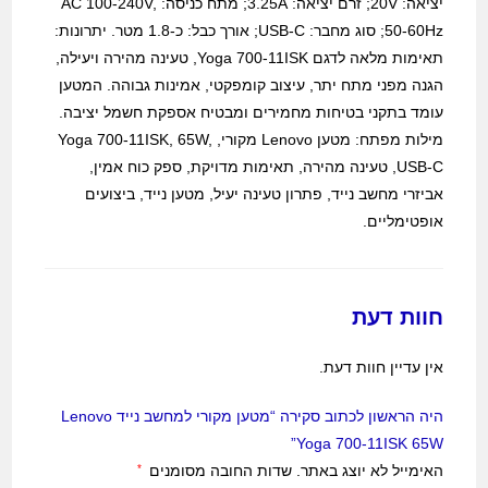
יציאה: 20V; זרם יציאה: 3.25A; מתח כניסה: AC 100-240V,
50-60Hz; סוג מחבר: USB-C; אורך כבל: כ-1.8 מטר. יתרונות:
תאימות מלאה לדגם Yoga 700-11ISK, טעינה מהירה ויעילה,
הגנה מפני מתח יתר, עיצוב קומפקטי, אמינות גבוהה. המטען
עומד בתקני בטיחות מחמירים ומבטיח אספקת חשמל יציבה.
מילות מפתח: מטען Lenovo מקורי, Yoga 700-11ISK, 65W,
USB-C, טעינה מהירה, תאימות מדויקת, ספק כוח אמין,
אביזרי מחשב נייד, פתרון טעינה יעיל, מטען נייד, ביצועים
אופטימליים.
חוות דעת
אין עדיין חוות דעת.
היה הראשון לכתוב סקירה “מטען מקורי למחשב נייד Lenovo
Yoga 700-11ISK 65W”
האימייל לא יוצג באתר.
שדות החובה מסומנים
*