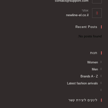
contact@support.com
אתר
newline-el.co.il
Recent Posts
No posts found.
חנות
Women
Men
Brands A - Z
Latest fashion arrivals
לינקים ליצירת קשר