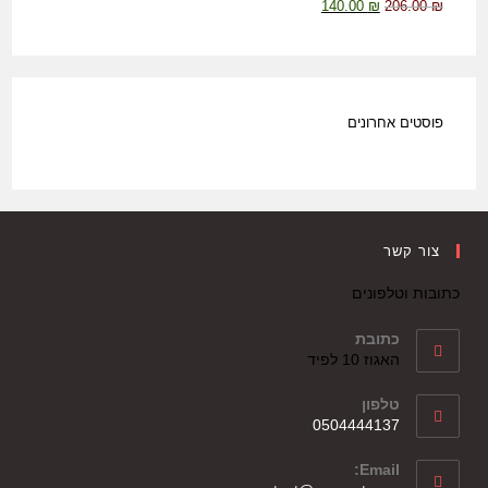
140.00
₪
206.00
₪
פוסטים אחרונים
צור קשר
כתובות וטלפונים
כתובת
האגוז 10 לפיד
טלפון
0504444137
Email: