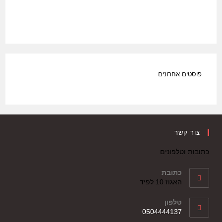
פוסטים אחרונים
צור קשר
כתובות וטלפונים
כתובת
האגוז 10 לפיד
טלפון
0504444137