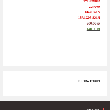
למחשב נייד
Lenovo
IdeaPad 5
15ALC05-82LN
206.00
₪
140.00
₪
פוסטים אחרונים
צור קשר