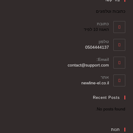
כתובות וטלפונים
כתובת
האגוז 10 לפיד
טלפון
0504444137
Email:
contact@support.com
אתר
newline-el.co.il
Recent Posts
No posts found.
חנות