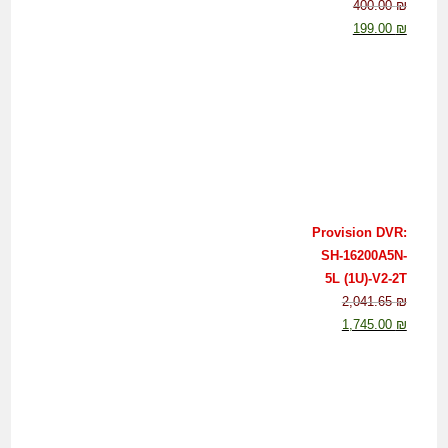
400.00
₪
199.00
₪
Provision DVR:
SH-16200A5N-
5L (1U)-V2-2T
2,041.65
₪
1,745.00
₪