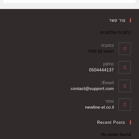
צור קשר
כתובות וטלפונים
כתובת
האגוז 10 לפיד
טלפון
0504444137
Email:
contact@support.com
אתר
newline-el.co.il
Recent Posts
No posts found.