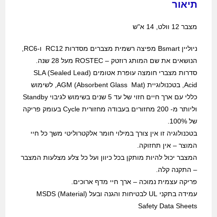
תיאור
מצבר 12 וולט, 14 א"ש
ניוליין Bsmart מפיצה רשמית מצברים מסדרות RC12 ו-RC6,
הנושאים את שם המותג רוזטק – ROSTEC מעל 28 שנה.
סדרות מצברי חומצה עופרת אטומים (SLA (Sealed Lead
Acid, בטכנולוגיית (AGM (Absorbent Glass Mat, לשימוש
כללי עם ארך חיים חזוי של עד 5 שנים בשימוש לגיבוי Standby
וליותר מ- 200 מחזורים בעבודה מחזורית Cycle בעומק פריקה
של 100%.
בטכנולוגיה זו אין צורך במילוי חומר אלקטרוליטי משך כל חיי
המוצר – אין תחזוקה.
המצבר יכול להיות מותקן בכל כיוון ועל כל צלע מצלעות המצבר
– התקנה קלה.
פריקה עצמית נמוכה – ארך חיי מדף ארוכים.
עמידה בתקני UL לבטיחות והגנה ובעל (MSDS (Material
Safety Data Sheets