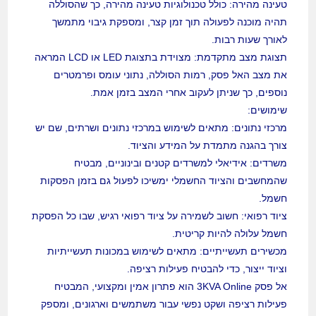
טעינה מהירה: כולל טכנולוגיות טעינה מהירה, כך שהסוללה
תהיה מוכנה לפעולה תוך זמן קצר, ומספקת גיבוי מתמשך
לאורך שעות רבות.
תצוגת מצב מתקדמת: מצוידת בתצוגת LED או LCD המראה
את מצב האל פסק, רמות הסוללה, נתוני עומס ופרמטרים
נוספים, כך שניתן לעקוב אחרי המצב בזמן אמת.
שימושים:
מרכזי נתונים: מתאים לשימוש במרכזי נתונים ושרתים, שם יש
צורך בהגנה מתמדת על המידע והציוד.
משרדים: אידיאלי למשרדים קטנים ובינוניים, מבטיח
שהמחשבים והציוד החשמלי ימשיכו לפעול גם בזמן הפסקות
חשמל.
ציוד רפואי: חשוב לשמירה על ציוד רפואי רגיש, שבו כל הפסקת
חשמל עלולה להיות קריטית.
מכשירים תעשייתיים: מתאים לשימוש במכונות תעשייתיות
וציוד ייצור, כדי להבטיח פעילות רציפה.
אל פסק 3KVA Online הוא פתרון אמין ומקצועי, המבטיח
פעילות רציפה ושקט נפשי עבור משתמשים וארגונים, ומספק