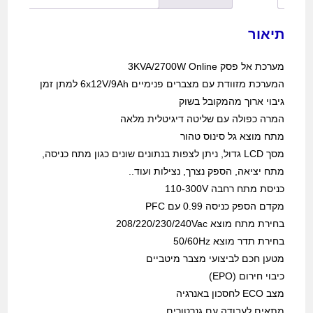
תיאור
מערכת אל פסק 3KVA/2700W Online
המערכת מזוודת עם מצברים פנימיים 6x12V/9Ah למתן זמן
גיבוי ארוך מהמקובל בשוק
המרה כפולה עם שליטה דיגיטלית מלאה
מתח מוצא גל סינוס טהור
מסך LCD גדול, ניתן לצפות בנתונים שונים כגון מתח כניסה,
מתח יציאה, הספק נצרך, נצילות ועוד..
כניסת מתח רחבה 110-300V
מקדם הספק כניסה 0.99 עם PFC
בחירת מתח מוצא 208/220/230/240Vac
בחירת תדר מוצא 50/60Hz
מטען חכם לביצועי מצבר מיטביים
כיבוי חירום (EPO)
מצב ECO לחסכון באנרגיה
מתאים לעבודה עם גנרטורים