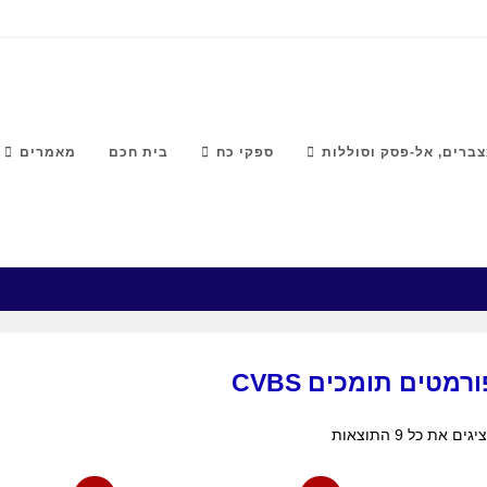
ברים, אל-פסק וסוללות
ספקי כח
בית חכם
מאמרים
רמטים תומכים CVBS
גים את כל ⁦9⁩ התוצאות