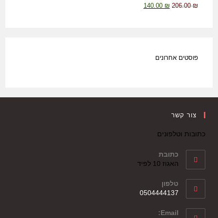
140.00
₪
206.00
₪
פוסטים אחרונים
צור קשר
כתובות וטלפונים
כתובת
האגוז 10 לפיד
טלפון
0504444137
Email: