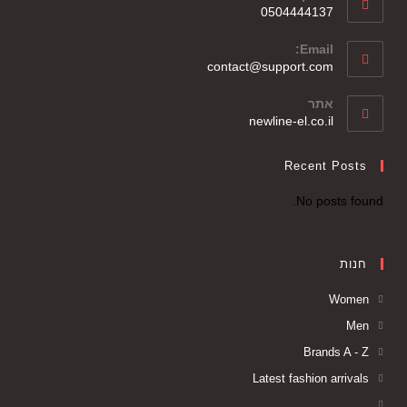
0504444137
Email:
contact@support.com
אתר
newline-el.co.il
Recent Posts
No posts found.
חנות
Women
Men
Brands A - Z
Latest fashion arrivals