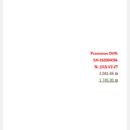
Provision DVR:
SH-16200A5N-
5L (1U)-V2-2T
2,041.65
₪
1,745.00
₪