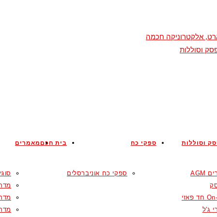
מארט, אלקטרוניקה חכמה
סק וסוללות
ק וסוללות
ספקי כח
בית חכם
מאמרים
 AGM
ספקי כח אוניברסלים
סוגי
ק
מדרי
ד פאזי
מדרי
 ג'ל
מדרי