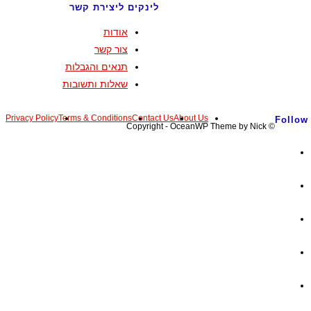
לינקים ליצירת קשר
אודות
צור קשר
תנאים והגבלות
שאלות ותשובות
Privacy Policy
Terms & Conditions
Contact Us
About Us
Follow
© Copyright - OceanWP Theme by Nick
Opens
in
Opens
a
in
new
Opens
a
tab
in
new
Opens
a
tab
in
new
Opens
a
tab
in
new
Opens