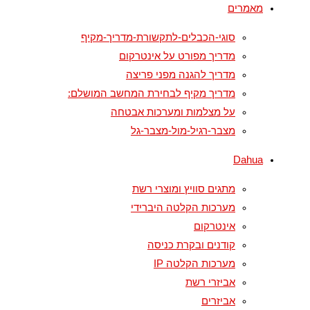
מאמרים
סוגי-הכבלים-לתקשורת-מדריך-מקיף
מדריך מפורט על אינטרקום
מדריך להגנה מפני פריצה
מדריך מקיף לבחירת המחשב המושלם:
על מצלמות ומערכות אבטחה
מצבר-רגיל-מול-מצבר-גל
Dahua
מתגים סוויץ ומוצרי רשת
מערכות הקלטה היברידי
אינטרקום
קודנים ובקרת כניסה
מערכות הקלטה IP
אביזרי רשת
אביזרים