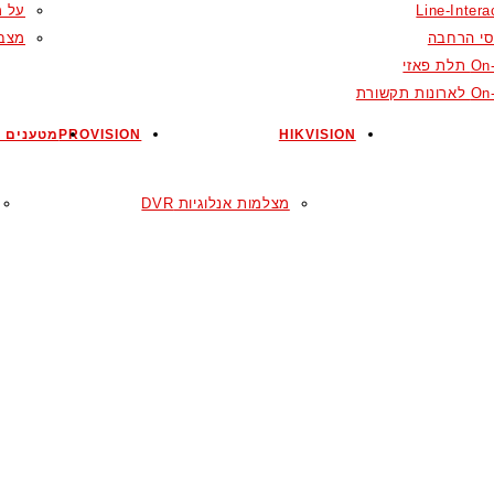
Line-Intera
על מ
סי הרחבה
מצבר
ת פאזי
ות תקשורת
HIKVISION
PROVISION
מטענים ל
מצלמות אנלוגיות DVR