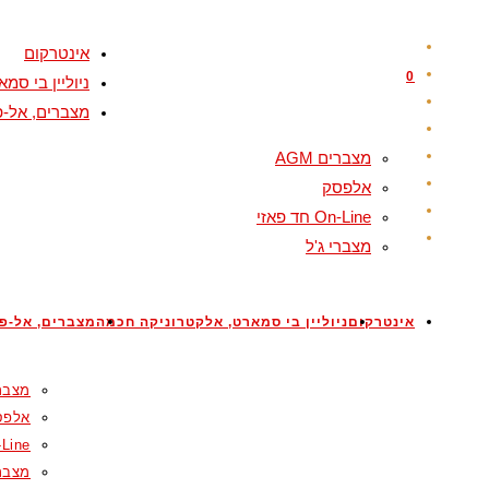
Skip
to
אינטרקום
content
0
ניוליין בי ס
מצברים, אל-פ
מצברים AGM
אלפסק
On-Line חד פאזי
מצברי ג'ל
אינטרקום
ניוליין בי סמארט, אלקטרוניקה חכמה
מצברים, אל-פס
מצברים
אלפס
On-Line ח
מצברי