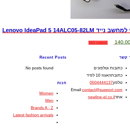
Lenovo IdeaPad 5 14ALC05-82
יר
המחיר
140.0
הוספה לסל
ורי
הנוכחי
:
הוא:
140.00 ₪.
206.0
 קשר
Recent Posts
כתובות וטלפונים
No posts found.
כתובת
האגוז 10 לפיד
Opens
טלפון
0504444137
חנות
Opens
in
Email:
contact@support.com
Women
in
your
אתר
newline-el.co.il
Men
your
application
Brands A - Z
application
Latest fashion arrivals