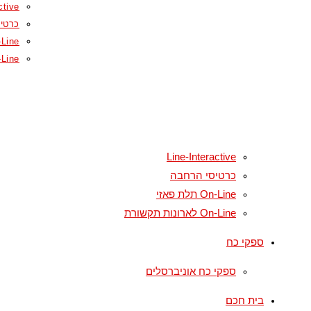
ctive
כרטי
On-Line תל
On-Line לארונ
Line-Interactive
כרטיסי הרחבה
On-Line תלת פאזי
On-Line לארונות תקשורת
ספקי כח
ספקי כח אוניברסלים
בית חכם