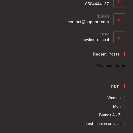
0504444137
Email:
contact@support.com
אתר
newline-el.co.il
Recent Posts
No posts found.
חנות
Women
Men
Brands A - Z
Latest fashion arrivals