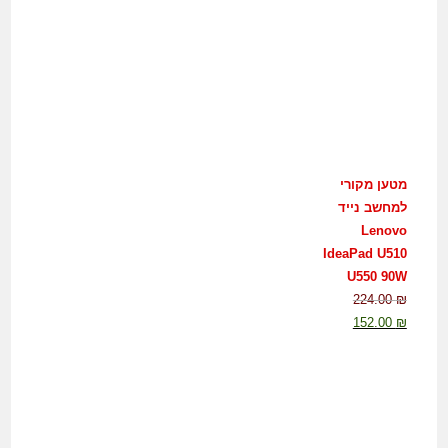
מטען מקורי
למחשב נייד
Lenovo
IdeaPad U510
U550 90W
224.00
₪
152.00
₪